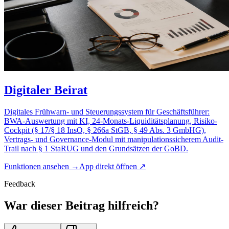
Digitaler Beirat
Digitales Frühwarn- und Steuerungssystem für Geschäftsführer:
BWA-Auswertung mit KI, 24-Monats-Liquiditätsplanung, Risiko-
Cockpit (§ 17/§ 18 InsO, § 266a StGB, § 49 Abs. 3 GmbHG),
Vertrags- und Governance-Modul mit manipulationssicherem Audit-
Trail nach § 1 StaRUG und den Grundsätzen der GoBD.
Funktionen ansehen →
App direkt öffnen ↗
Feedback
War dieser Beitrag hilfreich?