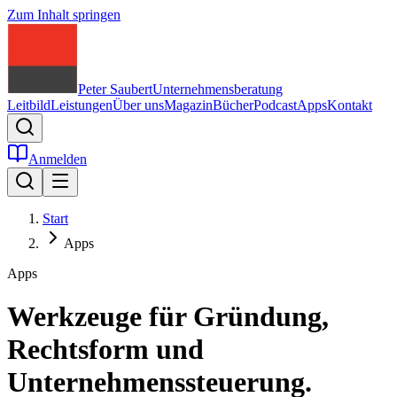
Zum Inhalt springen
Peter Saubert
Unternehmensberatung
Leitbild
Leistungen
Über uns
Magazin
Bücher
Podcast
Apps
Kontakt
Anmelden
Start
Apps
Apps
Werkzeuge für Gründung,
Rechtsform und
Unternehmenssteuerung.