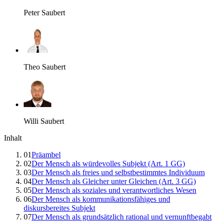
Peter Saubert
Theo Saubert
Willi Saubert
Inhalt
01
Präambel
02
Der Mensch als würdevolles Subjekt (Art. 1 GG)
03
Der Mensch als freies und selbstbestimmtes Individuum
04
Der Mensch als Gleicher unter Gleichen (Art. 3 GG)
05
Der Mensch als soziales und verantwortliches Wesen
06
Der Mensch als kommunikationsfähiges und
diskursbereites Subjekt
07
Der Mensch als grundsätzlich rational und vernunftbegabt