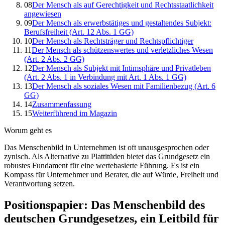
08
Der Mensch als auf Gerechtigkeit und Rechtsstaatlichkeit
angewiesen
09
Der Mensch als erwerbstätiges und gestaltendes Subjekt:
Berufsfreiheit (Art. 12 Abs. 1 GG)
10
Der Mensch als Rechtsträger und Rechtspflichtiger
11
Der Mensch als schützenswertes und verletzliches Wesen
(Art. 2 Abs. 2 GG)
12
Der Mensch als Subjekt mit Intimsphäre und Privatleben
(Art. 2 Abs. 1 in Verbindung mit Art. 1 Abs. 1 GG)
13
Der Mensch als soziales Wesen mit Familienbezug (Art. 6
GG)
14
Zusammenfassung
15
Weiterführend im Magazin
Worum geht es
Das Menschenbild in Unternehmen ist oft unausgesprochen oder
zynisch. Als Alternative zu Plattitüden bietet das Grundgesetz ein
robustes Fundament für eine wertebasierte Führung. Es ist ein
Kompass für Unternehmer und Berater, die auf Würde, Freiheit und
Verantwortung setzen.
Positionspapier: Das Menschenbild des
deutschen Grundgesetzes, ein Leitbild für