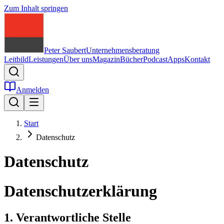
Zum Inhalt springen
Peter Saubert
Unternehmensberatung
Leitbild
Leistungen
Über uns
Magazin
Bücher
Podcast
Apps
Kontakt
Anmelden
Start
Datenschutz
Datenschutz
Datenschutzerklärung
1. Verantwortliche Stelle