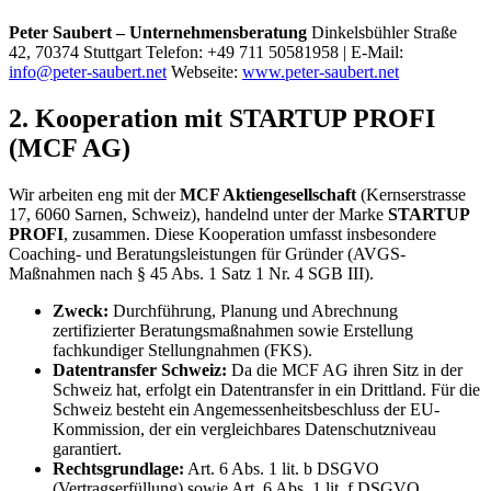
Peter Saubert – Unternehmensberatung
Dinkelsbühler Straße
42, 70374 Stuttgart Telefon: +49 711 50581958 | E-Mail:
info@peter-saubert.net
Webseite:
www.peter-saubert.net
2. Kooperation mit STARTUP PROFI
(MCF AG)
Wir arbeiten eng mit der
MCF Aktiengesellschaft
(Kernserstrasse
17, 6060 Sarnen, Schweiz), handelnd unter der Marke
STARTUP
PROFI
, zusammen. Diese Kooperation umfasst insbesondere
Coaching- und Beratungsleistungen für Gründer (AVGS-
Maßnahmen nach § 45 Abs. 1 Satz 1 Nr. 4 SGB III).
Zweck:
Durchführung, Planung und Abrechnung
zertifizierter Beratungsmaßnahmen sowie Erstellung
fachkundiger Stellungnahmen (FKS).
Datentransfer Schweiz:
Da die MCF AG ihren Sitz in der
Schweiz hat, erfolgt ein Datentransfer in ein Drittland. Für die
Schweiz besteht ein Angemessenheitsbeschluss der EU-
Kommission, der ein vergleichbares Datenschutzniveau
garantiert.
Rechtsgrundlage:
Art. 6 Abs. 1 lit. b DSGVO
(Vertragserfüllung) sowie Art. 6 Abs. 1 lit. f DSGVO.