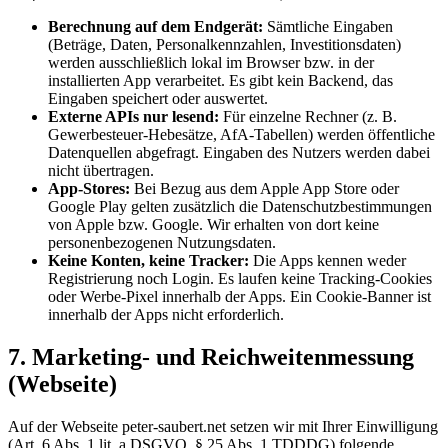
Berechnung auf dem Endgerät:
Sämtliche Eingaben
(Beträge, Daten, Personalkennzahlen, Investitionsdaten)
werden ausschließlich lokal im Browser bzw. in der
installierten App verarbeitet. Es gibt kein Backend, das
Eingaben speichert oder auswertet.
Externe APIs nur lesend:
Für einzelne Rechner (z. B.
Gewerbesteuer-Hebesätze, AfA-Tabellen) werden öffentliche
Datenquellen abgefragt. Eingaben des Nutzers werden dabei
nicht übertragen.
App-Stores:
Bei Bezug aus dem Apple App Store oder
Google Play gelten zusätzlich die Datenschutzbestimmungen
von Apple bzw. Google. Wir erhalten von dort keine
personenbezogenen Nutzungsdaten.
Keine Konten, keine Tracker:
Die Apps kennen weder
Registrierung noch Login. Es laufen keine Tracking-Cookies
oder Werbe-Pixel innerhalb der Apps. Ein Cookie-Banner ist
innerhalb der Apps nicht erforderlich.
7. Marketing- und Reichweitenmessung
(Webseite)
Auf der Webseite peter-saubert.net setzen wir mit Ihrer Einwilligung
(Art. 6 Abs. 1 lit. a DSGVO, § 25 Abs. 1 TDDDG) folgende