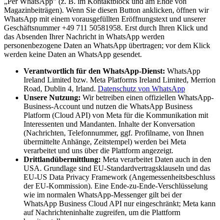
„Per WhatsApp" (z. B. im Kontaktblock und am Ende von
Magazinbeiträgen). Wenn Sie diesen Button anklicken, öffnen wir
WhatsApp mit einem vorausgefüllten Eröffnungstext und unserer
Geschäftsnummer +49 711 50581958. Erst durch Ihren Klick und
das Absenden Ihrer Nachricht in WhatsApp werden
personenbezogene Daten an WhatsApp übertragen; vor dem Klick
werden keine Daten an WhatsApp gesendet.
Verantwortlich für den WhatsApp-Dienst:
WhatsApp
Ireland Limited bzw. Meta Platforms Ireland Limited, Merrion
Road, Dublin 4, Irland.
Datenschutz von WhatsApp
Unsere Nutzung:
Wir betreiben einen offiziellen WhatsApp-
Business-Account und nutzen die WhatsApp Business
Platform (Cloud API) von Meta für die Kommunikation mit
Interessenten und Mandanten. Inhalte der Konversation
(Nachrichten, Telefonnummer, ggf. Profilname, von Ihnen
übermittelte Anhänge, Zeitstempel) werden bei Meta
verarbeitet und uns über die Plattform angezeigt.
Drittlandübermittlung:
Meta verarbeitet Daten auch in den
USA. Grundlage sind EU-Standardvertragsklauseln und das
EU-US Data Privacy Framework (Angemessenheitsbeschluss
der EU-Kommission). Eine Ende-zu-Ende-Verschlüsselung
wie im normalen WhatsApp-Messenger gilt bei der
WhatsApp Business Cloud API nur eingeschränkt; Meta kann
auf Nachrichteninhalte zugreifen, um die Plattform