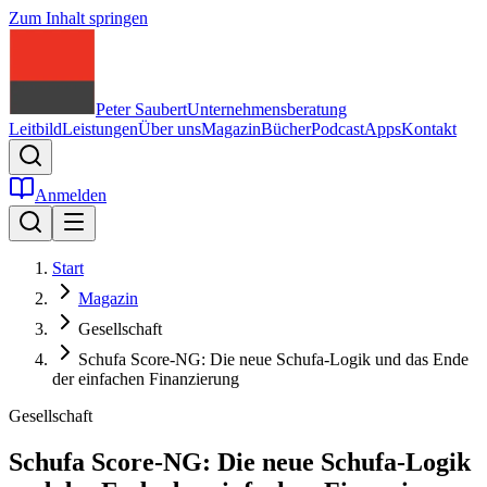
Zum Inhalt springen
Peter Saubert
Unternehmensberatung
Leitbild
Leistungen
Über uns
Magazin
Bücher
Podcast
Apps
Kontakt
Anmelden
Start
Magazin
Gesellschaft
Schufa Score-NG: Die neue Schufa-Logik und das Ende
der einfachen Finanzierung
Gesellschaft
Schufa Score-NG: Die neue Schufa-Logik