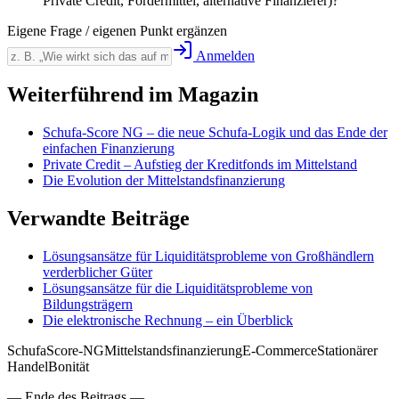
Private Credit, Fördermittel, alternative Finanzierer)?
Eigene Frage / eigenen Punkt ergänzen
Anmelden
Weiterführend im Magazin
Schufa-Score NG – die neue Schufa-Logik und das Ende der
einfachen Finanzierung
Private Credit – Aufstieg der Kreditfonds im Mittelstand
Die Evolution der Mittelstandsfinanzierung
Verwandte Beiträge
Lösungsansätze für Liquiditätsprobleme von Großhändlern
verderblicher Güter
Lösungsansätze für die Liquiditätsprobleme von
Bildungsträgern
Die elektronische Rechnung – ein Überblick
Schufa
Score-NG
Mittelstandsfinanzierung
E-Commerce
Stationärer
Handel
Bonität
—
Ende des Beitrags
—