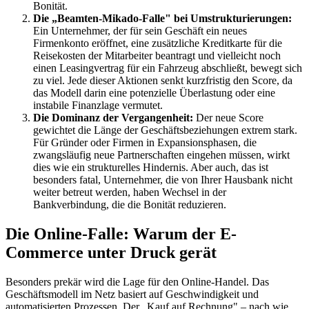
Bonität.
Die „Beamten-Mikado-Falle" bei Umstrukturierungen:
Ein Unternehmer, der für sein Geschäft ein neues
Firmenkonto eröffnet, eine zusätzliche Kreditkarte für die
Reisekosten der Mitarbeiter beantragt und vielleicht noch
einen Leasingvertrag für ein Fahrzeug abschließt, bewegt sich
zu viel. Jede dieser Aktionen senkt kurzfristig den Score, da
das Modell darin eine potenzielle Überlastung oder eine
instabile Finanzlage vermutet.
Die Dominanz der Vergangenheit:
Der neue Score
gewichtet die Länge der Geschäftsbeziehungen extrem stark.
Für Gründer oder Firmen in Expansionsphasen, die
zwangsläufig neue Partnerschaften eingehen müssen, wirkt
dies wie ein strukturelles Hindernis. Aber auch, das ist
besonders fatal, Unternehmer, die von Ihrer Hausbank nicht
weiter betreut werden, haben Wechsel in der
Bankverbindung, die die Bonität reduzieren.
Die Online-Falle: Warum der E-
Commerce unter Druck gerät
Besonders prekär wird die Lage für den Online-Handel. Das
Geschäftsmodell im Netz basiert auf Geschwindigkeit und
automatisierten Prozessen. Der „Kauf auf Rechnung" – nach wie