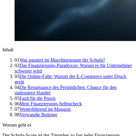
Inhalt
01
Was passiert im Maschinenraum der Schufa?
02
Das Finanzierungs-Paradoxon: Warum es für Unternehmer
schwerer wird
03
Die Online-Falle: Warum der E-Commerce unter Druck
gerät
04
Die Renaissance des Persönlichen: Chance für den
stationären Handel
05
Fazit für die Praxis
06
Mein Finanzierungs-Selbstcheck
07
Weiterführend im Magazin
08
Verwandte Beiträge
Worum geht es
Der Schufa-Score ist der Türsteher zu fast jeder Finanzierung.