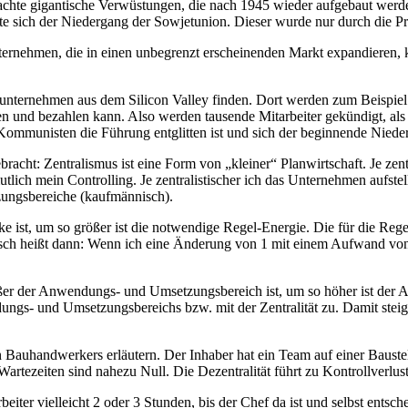
brachte gigantische Verwüstungen, die nach 1945 wieder aufgebaut wer
gte sich der Niedergang der Sowjetunion. Dieser wurde nur durch die 
ternehmen, die in einen unbegrenzt erscheinenden Markt expandieren, k
unternehmen aus dem Silicon Valley finden. Dort werden zum Beispiel t
ingen und bezahlen kann. Also werden tausende Mitarbeiter gekündigt, 
Kommunisten die Führung entglitten ist und sich der beginnende Niede
ebracht: Zentralismus ist eine Form von „kleiner“ Planwirtschaft. Je ze
tlich mein Controlling. Je zentralistischer ich das Unternehmen aufste
ungsbereiche (kaufmännisch).
cke ist, um so größer ist die notwendige Regel-Energie. Die für die Re
isch heißt dann: Wenn ich eine Änderung von 1 mit einem Aufwand von
ößer der Anwendungs- und Umsetzungsbereich ist, um so höher ist der
s- und Umsetzungsbereichs bzw. mit der Zentralität zu. Damit steigt 
n Bauhandwerkers erläutern. Der Inhaber hat ein Team auf einer Baustell
artezeiten sind nahezu Null. Die Dezentralität führt zu Kontrollverlus
eiter vielleicht 2 oder 3 Stunden, bis der Chef da ist und selbst entsch