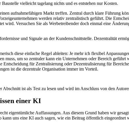
 Baustelle vielleicht tagelang nichts und es entstehen nur Kosten.
uf einen aufnahmefähigen Markt treffen. Zentral durch klare Führung kö
Vorzeigeunternehmen werden relativ zentralistisch geführt. Die Entsch
tet wird. Versuchen Sie als Werbetreibender doch einmal eine Änderun
Erfordernisse und Signale an der Kundenschnittstelle. Dezentralität e
hmerisch diese einfache Regel ableiten: Je mehr ich flexibel Anpassu
en muss, um so zentraler kann ein Unternehmen oder Bereich geführt w
 Entscheidung für Zentralisierung oder Dezentralisierung für Bereiche 
en ist die dezentrale Organisation immer im Vorteil.
 Abschnitt ist als Test zu lesen und wird im Anschluss von den Autore
ssen einer KI
 recht eigentümliche Auffassungen. Aus diesem Grund haben wir gesagt,
 kann uns eine KI auch sagen, wie ein Beitrag öffentlich eingeordnet 