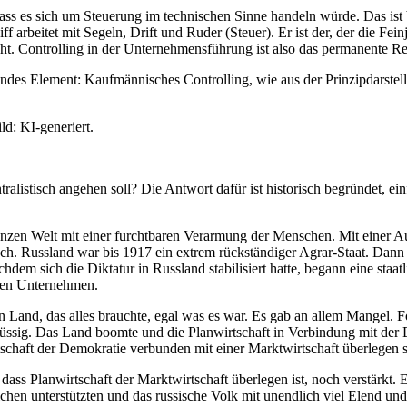
ass es sich um Steuerung im technischen Sinne handeln würde. Das ist b
 arbeitet mit Segeln, Drift und Ruder (Steuer). Er ist der, der die Fei
ht. Controlling in der Unternehmensführung ist also das permanente Re
dendes Element: Kaufmännisches Controlling, wie aus der Prinzipdarstell
d: KI-generiert.
alistisch angehen soll? Die Antwort dafür ist historisch begründet, ei
ganzen Welt mit einer furchtbaren Verarmung der Menschen. Mit einer A
ch. Russland war bis 1917 ein extrem rückständiger Agrar-Staat. Dann
dem sich die Diktatur in Russland stabilisiert hatte, begann eine staatl
 den Unternehmen.
ein Land, das alles brauchte, egal was es war. Es gab an allem Mangel.
sig. Das Land boomte und die Planwirtschaft in Verbindung mit der Dik
rtschaft der Demokratie verbunden mit einer Marktwirtschaft überlegen s
ss Planwirtschaft der Marktwirtschaft überlegen ist, noch verstärkt. Es
chen unterstützten und das russische Volk mit unendlich viel Elend un