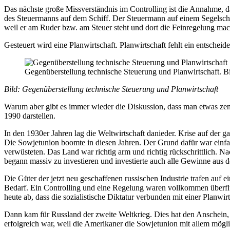
Das nächste große Missverständnis im Controlling ist die Annahme, d
des Steuermanns auf dem Schiff. Der Steuermann auf einem Segelschiff
weil er am Ruder bzw. am Steuer steht und dort die Feinregelung mac
Gesteuert wird eine Planwirtschaft. Planwirtschaft fehlt ein entschei
Gegenüberstellung technische Steuerung und Planwirtschaft. Bil
Bild: Gegenüberstellung technische Steuerung und Planwirtschaft
Warum aber gibt es immer wieder die Diskussion, dass man etwas zentr
1990 darstellen.
In den 1930er Jahren lag die Weltwirtschaft danieder. Krise auf der 
Die Sowjetunion boomte in diesen Jahren. Der Grund dafür war einfa
verwüsteten. Das Land war richtig arm und richtig rückschrittlich. Nach
begann massiv zu investieren und investierte auch alle Gewinne aus
Die Güter der jetzt neu geschaffenen russischen Industrie trafen auf 
Bedarf. Ein Controlling und eine Regelung waren vollkommen überflüs
heute ab, dass die sozialistische Diktatur verbunden mit einer Planwi
Dann kam für Russland der zweite Weltkrieg. Dies hat den Anschein, da
erfolgreich war, weil die Amerikaner die Sowjetunion mit allem mögli