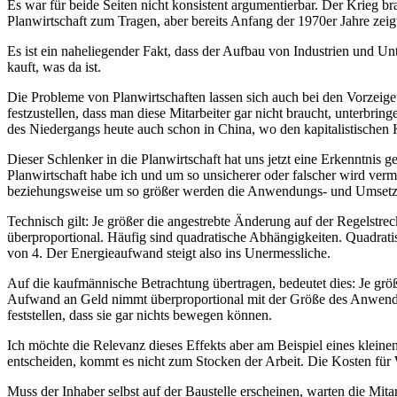
Es war für beide Seiten nicht konsistent argumentierbar. Der Krieg 
Planwirtschaft zum Tragen, aber bereits Anfang der 1970er Jahre zei
Es ist ein naheliegender Fakt, dass der Aufbau von Industrien und Un
kauft, was da ist.
Die Probleme von Planwirtschaften lassen sich auch bei den Vorzeige
festzustellen, dass man diese Mitarbeiter gar nicht braucht, unterbr
des Niedergangs heute auch schon in China, wo den kapitalistischen 
Dieser Schlenker in die Planwirtschaft hat uns jetzt eine Erkenntnis g
Planwirtschaft habe ich und um so unsicherer oder falscher wird vermu
beziehungsweise um so größer werden die Anwendungs- und Umsetz
Technisch gilt: Je größer die angestrebte Änderung auf der Regelstre
überproportional. Häufig sind quadratische Abhängigkeiten. Quadrat
von 4. Der Energieaufwand steigt also ins Unermessliche.
Auf die kaufmännische Betrachtung übertragen, bedeutet dies: Je gr
Aufwand an Geld nimmt überproportional mit der Größe des Anwendung
feststellen, dass sie gar nichts bewegen können.
Ich möchte die Relevanz dieses Effekts aber am Beispiel eines kleine
entscheiden, kommt es nicht zum Stocken der Arbeit. Die Kosten für W
Muss der Inhaber selbst auf der Baustelle erscheinen, warten die Mitarb