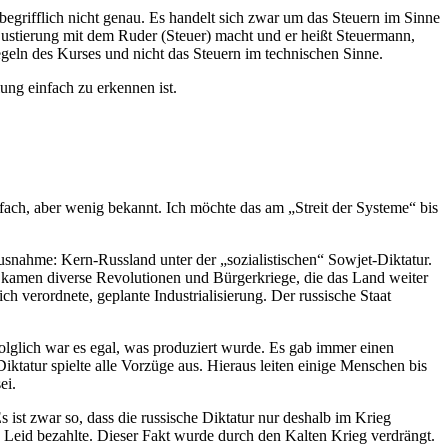
egrifflich nicht genau. Es handelt sich zwar um das Steuern im Sinne
njustierung mit dem Ruder (Steuer) macht und er heißt Steuermann,
geln des Kurses und nicht das Steuern im technischen Sinne.
ung einfach zu erkennen ist.
nfach, aber wenig bekannt. Ich möchte das am „Streit der Systeme“ bis
usnahme: Kern-Russland unter der „sozialistischen“ Sowjet-Diktatur.
 kamen diverse Revolutionen und Bürgerkriege, die das Land weiter
ich verordnete, geplante Industrialisierung. Der russische Staat
 Folglich war es egal, was produziert wurde. Es gab immer einen
tatur spielte alle Vorzüge aus. Hieraus leiten einige Menschen bis
ei.
 ist zwar so, dass die russische Diktatur nur deshalb im Krieg
d Leid bezahlte. Dieser Fakt wurde durch den Kalten Krieg verdrängt.