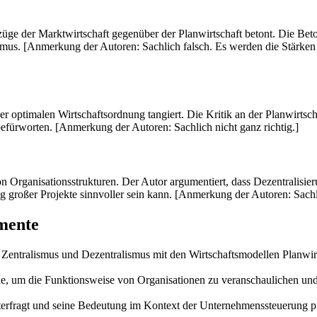
orzüge der Marktwirtschaft gegenüber der Planwirtschaft betont. Die Bet
smus. [Anmerkung der Autoren: Sachlich falsch. Es werden die Stärken
der optimalen Wirtschaftsordnung tangiert. Die Kritik an der Planwirts
befürworten. [Anmerkung der Autoren: Sachlich nicht ganz richtig.]
on Organisationsstrukturen. Der Autor argumentiert, dass Dezentralisie
 großer Projekte sinnvoller sein kann. [Anmerkung der Autoren: Sachli
mente
 Zentralismus und Dezentralismus mit den Wirtschaftsmodellen Planwir
le, um die Funktionsweise von Organisationen zu veranschaulichen und
nterfragt und seine Bedeutung im Kontext der Unternehmenssteuerung p