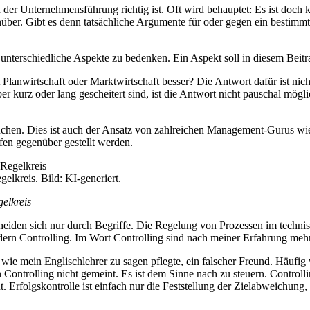
der Unternehmensführung richtig ist. Oft wird behauptet: Es ist doch kla
über. Gibt es denn tatsächliche Argumente für oder gegen ein bestim
d unterschiedliche Aspekte zu bedenken. Ein Aspekt soll in diesem Beitr
Ist Planwirtschaft oder Marktwirtschaft besser? Die Antwort dafür ist 
er kurz oder lang gescheitert sind, ist die Antwort nicht pauschal mö
rsuchen. Dies ist auch der Ansatz von zahlreichen Management-Gurus w
ffen gegenüber gestellt werden.
lkreis. Bild: KI-generiert.
elkreis
scheiden sich nur durch Begriffe. Die Regelung von Prozessen im techn
dern Controlling. Im Wort Controlling sind nach meiner Erfahrung mehr
wie mein Englischlehrer zu sagen pflegte, ein falscher Freund. Häufig 
en Controlling nicht gemeint. Es ist dem Sinne nach zu steuern. Contro
Erfolgskontrolle ist einfach nur die Feststellung der Zielabweichung, 