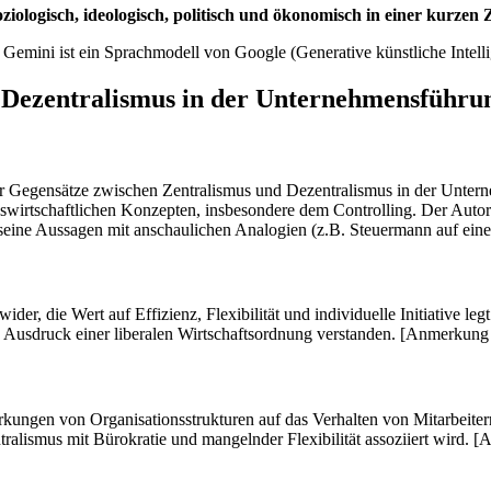
 soziologisch, ideologisch, politisch und ökonomisch in einer kurze
Gemini ist ein Sprachmodell von Google (Generative künstliche Intel
s. Dezentralismus in der Unternehmensführu
er Gegensätze zwischen Zentralismus und Dezentralismus in der Unter
bswirtschaftlichen Konzepten, insbesondere dem Controlling. Der Autor
 seine Aussagen mit anschaulichen Analogien (z.B. Steuermann auf eine
der, die Wert auf Effizienz, Flexibilität und individuelle Initiative legt
s Ausdruck einer liberalen Wirtschaftsordnung verstanden. [Anmerkung d
kungen von Organisationsstrukturen auf das Verhalten von Mitarbeitern t
alismus mit Bürokratie und mangelnder Flexibilität assoziiert wird. [