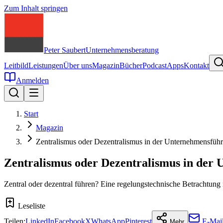
Zum Inhalt springen
Peter Saubert
Unternehmensberatung
Leitbild
Leistungen
Über uns
Magazin
Bücher
Podcast
Apps
Kontakt
Anmelden
Start
Magazin
Zentralismus oder Dezentralismus in der Unternehmensführ
Zentralismus oder Dezentralismus in der 
Zentral oder dezentral führen? Eine regelungstechnische Betrachtung 
Leseliste
Teilen:
LinkedIn
Facebook
X
WhatsApp
Pinterest
E-Mai
Mehr