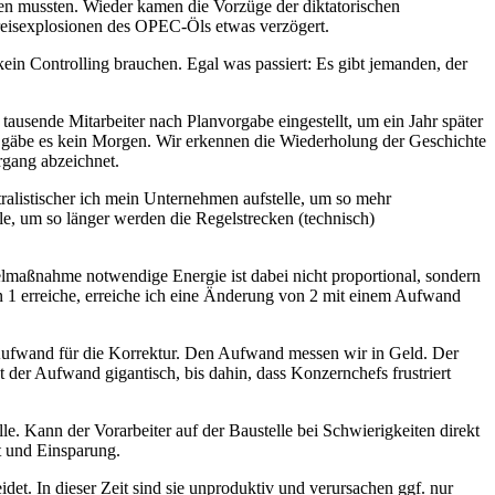
den mussten. Wieder kamen die Vorzüge der diktatorischen
Preisexplosionen des OPEC-Öls etwas verzögert.
ein Controlling brauchen. Egal was passiert: Es gibt jemanden, der
ausende Mitarbeiter nach Planvorgabe eingestellt, um ein Jahr später
als gäbe es kein Morgen. Wir erkennen die Wiederholung der Geschichte
rgang abzeichnet.
ntralistischer ich mein Unternehmen aufstelle, um so mehr
lle, um so länger werden die Regelstrecken (technisch)
gelmaßnahme notwendige Energie ist dabei nicht proportional, sondern
 1 erreiche, erreiche ich eine Änderung von 2 mit einem Aufwand
 Aufwand für die Korrektur. Den Aufwand messen wir in Geld. Der
der Aufwand gigantisch, bis dahin, dass Konzernchefs frustriert
e. Kann der Vorarbeiter auf der Baustelle bei Schwierigkeiten direkt
t und Einsparung.
eidet. In dieser Zeit sind sie unproduktiv und verursachen ggf. nur