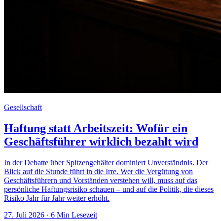
Gesellschaft
Haftung statt Arbeitszeit: Wofür ein
Geschäftsführer wirklich bezahlt wird
In der Debatte über Spitzengehälter dominiert Unverständnis. Der
Blick auf die Stunde führt in die Irre. Wer die Vergütung von
Geschäftsführern und Vorständen verstehen will, muss auf das
persönliche Haftungsrisiko schauen – und auf die Politik, die dieses
Risiko Jahr für Jahr weiter erhöht.
27. Juli 2026
· 6 Min Lesezeit