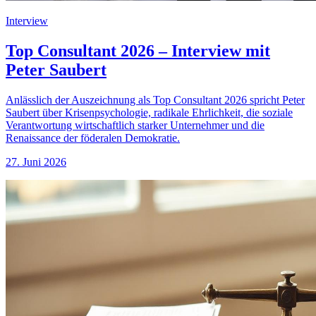
Interview
Top Consultant 2026 – Interview mit
Peter Saubert
Anlässlich der Auszeichnung als Top Consultant 2026 spricht Peter
Saubert über Krisenpsychologie, radikale Ehrlichkeit, die soziale
Verantwortung wirtschaftlich starker Unternehmer und die
Renaissance der föderalen Demokratie.
27. Juni 2026