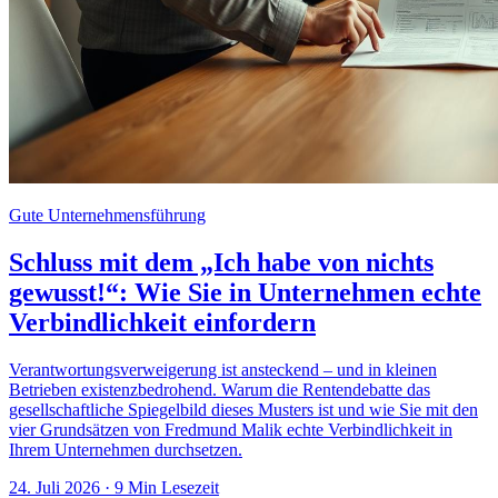
Gute Unternehmensführung
Schluss mit dem „Ich habe von nichts
gewusst!“: Wie Sie in Unternehmen echte
Verbindlichkeit einfordern
Verantwortungsverweigerung ist ansteckend – und in kleinen
Betrieben existenzbedrohend. Warum die Rentendebatte das
gesellschaftliche Spiegelbild dieses Musters ist und wie Sie mit den
vier Grundsätzen von Fredmund Malik echte Verbindlichkeit in
Ihrem Unternehmen durchsetzen.
24. Juli 2026
· 9 Min Lesezeit