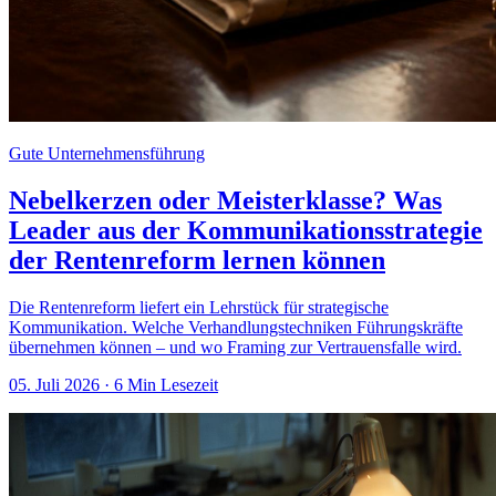
Gute Unternehmensführung
Nebelkerzen oder Meisterklasse? Was
Leader aus der Kommunikationsstrategie
der Rentenreform lernen können
Die Rentenreform liefert ein Lehrstück für strategische
Kommunikation. Welche Verhandlungstechniken Führungskräfte
übernehmen können – und wo Framing zur Vertrauensfalle wird.
05. Juli 2026
· 6 Min Lesezeit