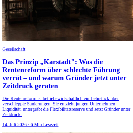
Gesellschaft
Das Prinzip „Karstadt": Was die
Rentenreform über schlechte Führung
verrät – und warum Gründer jetzt unter
Zeitdruck geraten
Die Rentenreform ist betriebswirtschaftlich ein Lehrstück über
verschleppte Sanierungen. Sie entzieht jungen Unternehmen
Liquidität, untergräbt die Flexibilitätsreserve und setzt Gründer unter
Zeitdruck.
14. Juli 2026
· 6 Min Lesezeit