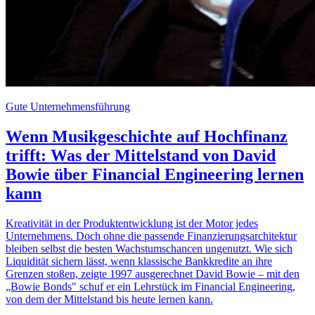
Gute Unternehmensführung
Wenn Musikgeschichte auf Hochfinanz
trifft: Was der Mittelstand von David
Bowie über Financial Engineering lernen
kann
Kreativität in der Produktentwicklung ist der Motor jedes
Unternehmens. Doch ohne die passende Finanzierungsarchitektur
bleiben selbst die besten Wachstumschancen ungenutzt. Wie sich
Liquidität sichern lässt, wenn klassische Bankkredite an ihre
Grenzen stoßen, zeigte 1997 ausgerechnet David Bowie – mit den
„Bowie Bonds" schuf er ein Lehrstück im Financial Engineering,
von dem der Mittelstand bis heute lernen kann.