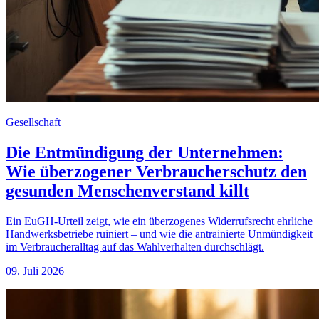
Gesellschaft
Die Entmündigung der Unternehmen:
Wie überzogener Verbraucherschutz den
gesunden Menschenverstand killt
Ein EuGH-Urteil zeigt, wie ein überzogenes Widerrufsrecht ehrliche
Handwerksbetriebe ruiniert – und wie die antrainierte Unmündigkeit
im Verbraucheralltag auf das Wahlverhalten durchschlägt.
09. Juli 2026