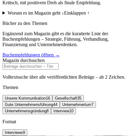
Kritisch, mit positivem Dreh als finale Empfehlung.
Worum es im Magazin geht ↓
Einklappen ↑
Bücher zu den Themen
Ergänzend zum Magazin gibt es die kuratierte Liste der
Buchempfehlungen – Strategie, Führung, Verhandlung,
Finanzierung und Unternehmerdenken.
Buchempfehlungen öffnen →
Magazin durchsuchen
Volltextsuche über alle veröffentlichten Beiträge – ab 2 Zeichen.
Themen
Unsere Kommunikation
16
Gesellschaft
35
Gute Unternehmensführung
44
Unternehmertum
7
Unternehmensgründung
8
Interview
10
Format
Interviews
9