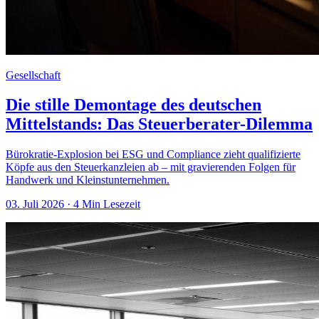
Gesellschaft
Die stille Demontage des deutschen
Mittelstands: Das Steuerberater-Dilemma
Bürokratie-Explosion bei ESG und Compliance zieht qualifizierte
Köpfe aus den Steuerkanzleien ab – mit gravierenden Folgen für
Handwerk und Kleinstunternehmen.
03. Juli 2026
· 4 Min Lesezeit