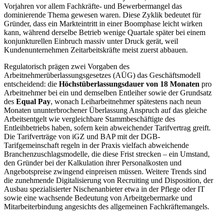
Vorjahren vor allem Fachkräfte- und Bewerbermangel das
dominierende Thema gewesen waren. Diese Zyklik bedeutet für
Gründer, dass ein Markteintritt in einer Boomphase leicht wirken
kann, während derselbe Betrieb wenige Quartale später bei einem
konjunkturellen Einbruch massiv unter Druck gerät, weil
Kundenunternehmen Zeitarbeitskräfte meist zuerst abbauen.
Regulatorisch prägen zwei Vorgaben des
Arbeitnehmerüberlassungsgesetzes (AÜG) das Geschäftsmodell
entscheidend: die
Höchstüberlassungsdauer von 18 Monaten
pro
Arbeitnehmer bei ein und demselben Entleiher sowie der Grundsatz
des
Equal Pay
, wonach Leiharbeitnehmer spätestens nach neun
Monaten ununterbrochener Überlassung Anspruch auf das gleiche
Arbeitsentgelt wie vergleichbare Stammbeschäftigte des
Entleihbetriebs haben, sofern kein abweichender Tarifvertrag greift.
Die Tarifverträge von iGZ und BAP mit der DGB-
Tarifgemeinschaft regeln in der Praxis vielfach abweichende
Branchenzuschlagsmodelle, die diese Frist strecken – ein Umstand,
den Gründer bei der Kalkulation ihrer Personalkosten und
Angebotspreise zwingend einpreisen müssen. Weitere Trends sind
die zunehmende Digitalisierung von Recruiting und Disposition, der
Ausbau spezialisierter Nischenanbieter etwa in der Pflege oder IT
sowie eine wachsende Bedeutung von Arbeitgebermarke und
Mitarbeiterbindung angesichts des allgemeinen Fachkräftemangels.