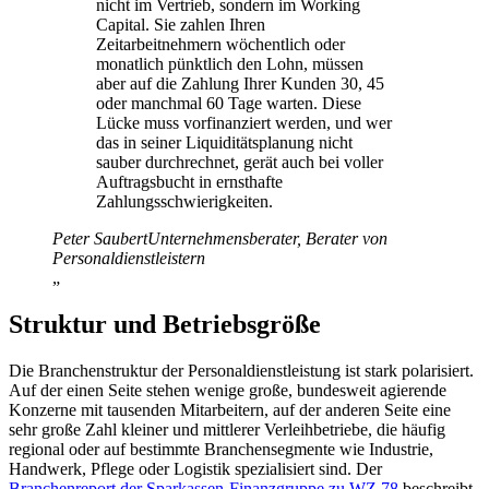
nicht im Vertrieb, sondern im Working
Capital. Sie zahlen Ihren
Zeitarbeitnehmern wöchentlich oder
monatlich pünktlich den Lohn, müssen
aber auf die Zahlung Ihrer Kunden 30, 45
oder manchmal 60 Tage warten. Diese
Lücke muss vorfinanziert werden, und wer
das in seiner Liquiditätsplanung nicht
sauber durchrechnet, gerät auch bei voller
Auftragsbucht in ernsthafte
Zahlungsschwierigkeiten.
Peter Saubert
Unternehmensberater, Berater von
Personaldienstleistern
„
Struktur und Betriebsgröße
Die Branchenstruktur der Personaldienstleistung ist stark polarisiert.
Auf der einen Seite stehen wenige große, bundesweit agierende
Konzerne mit tausenden Mitarbeitern, auf der anderen Seite eine
sehr große Zahl kleiner und mittlerer Verleihbetriebe, die häufig
regional oder auf bestimmte Branchensegmente wie Industrie,
Handwerk, Pflege oder Logistik spezialisiert sind. Der
Branchenreport der Sparkassen-Finanzgruppe zu WZ 78
beschreibt