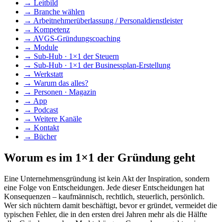
→
Leitbild
→
Branche wählen
→
Arbeitnehmerüberlassung / Personaldienstleister
→
Kompetenz
→
AVGS-Gründungscoaching
→
Module
→
Sub-Hub · 1×1 der Steuern
→
Sub-Hub · 1×1 der Businessplan-Erstellung
→
Werkstatt
→
Warum das alles?
→
Personen · Magazin
→
App
→
Podcast
→
Weitere Kanäle
→
Kontakt
→
Bücher
Worum es im 1×1 der Gründung geht
Eine Unternehmensgründung ist kein Akt der Inspiration, sondern
eine Folge von Entscheidungen. Jede dieser Entscheidungen hat
Konsequenzen – kaufmännisch, rechtlich, steuerlich, persönlich.
Wer sich nüchtern damit beschäftigt, bevor er gründet, vermeidet die
typischen Fehler, die in den ersten drei Jahren mehr als die Hälfte