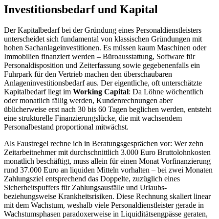
Investitionsbedarf und Kapital
Der Kapitalbedarf bei der Gründung eines Personaldienstleisters
unterscheidet sich fundamental von klassischen Gründungen mit
hohen Sachanlageinvestitionen. Es müssen kaum Maschinen oder
Immobilien finanziert werden – Büroausstattung, Software für
Personaldisposition und Zeiterfassung sowie gegebenenfalls ein
Fuhrpark für den Vertrieb machen den überschaubaren
Anlageninvestitionsbedarf aus. Der eigentliche, oft unterschätzte
Kapitalbedarf liegt im
Working Capital
: Da Löhne wöchentlich
oder monatlich fällig werden, Kundenrechnungen aber
üblicherweise erst nach 30 bis 60 Tagen beglichen werden, entsteht
eine strukturelle Finanzierungslücke, die mit wachsendem
Personalbestand proportional mitwächst.
Als Faustregel rechne ich in Beratungsgesprächen vor: Wer zehn
Zeitarbeitnehmer mit durchschnittlich 3.000 Euro Bruttolohnkosten
monatlich beschäftigt, muss allein für einen Monat Vorfinanzierung
rund 37.000 Euro an liquiden Mitteln vorhalten – bei zwei Monaten
Zahlungsziel entsprechend das Doppelte, zuzüglich eines
Sicherheitspuffers für Zahlungsausfälle und Urlaubs-
beziehungsweise Krankheitsrisiken. Diese Rechnung skaliert linear
mit dem Wachstum, weshalb viele Personaldienstleister gerade in
Wachstumsphasen paradoxerweise in Liquiditätsengpässe geraten,