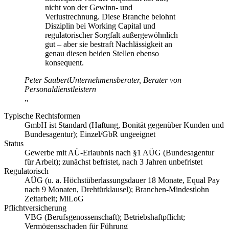
nicht von der Gewinn- und
Verlustrechnung. Diese Branche belohnt
Disziplin bei Working Capital und
regulatorischer Sorgfalt außergewöhnlich
gut – aber sie bestraft Nachlässigkeit an
genau diesen beiden Stellen ebenso
konsequent.
Peter Saubert
Unternehmensberater, Berater von
Personaldienstleistern
„
Typische Rechtsformen
GmbH ist Standard (Haftung, Bonität gegenüber Kunden und
Bundesagentur); Einzel/GbR ungeeignet
Status
Gewerbe mit AÜ-Erlaubnis nach §1 AÜG (Bundesagentur
für Arbeit); zunächst befristet, nach 3 Jahren unbefristet
Regulatorisch
AÜG (u. a. Höchstüberlassungsdauer 18 Monate, Equal Pay
nach 9 Monaten, Drehtürklausel); Branchen-Mindestlohn
Zeitarbeit; MiLoG
Pflichtversicherung
VBG (Berufsgenossenschaft); Betriebshaftpflicht;
Vermögensschaden für Führung