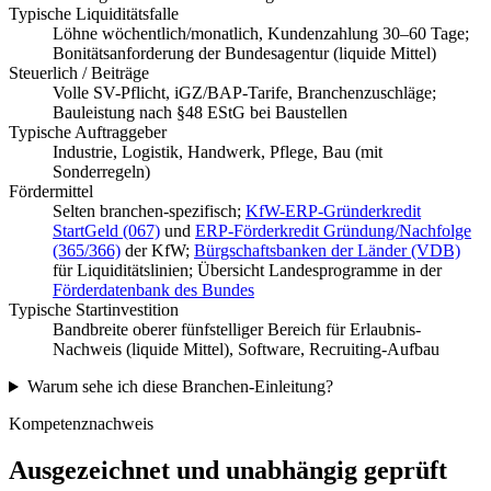
Typische Liquiditätsfalle
Löhne wöchentlich/monatlich, Kundenzahlung 30–60 Tage;
Bonitätsanforderung der Bundesagentur (liquide Mittel)
Steuerlich / Beiträge
Volle SV-Pflicht, iGZ/BAP-Tarife, Branchenzuschläge;
Bauleistung nach §48 EStG bei Baustellen
Typische Auftraggeber
Industrie, Logistik, Handwerk, Pflege, Bau (mit
Sonderregeln)
Fördermittel
Selten branchen-spezifisch;
KfW-ERP-Gründerkredit
StartGeld (067)
und
ERP-Förderkredit Gründung/Nachfolge
(365/366)
der KfW;
Bürgschaftsbanken der Länder (VDB)
für Liquiditätslinien; Übersicht Landesprogramme in der
Förderdatenbank des Bundes
Typische Startinvestition
Bandbreite oberer fünfstelliger Bereich für Erlaubnis-
Nachweis (liquide Mittel), Software, Recruiting-Aufbau
Warum sehe ich diese Branchen-Einleitung?
Kompetenznachweis
Ausgezeichnet und unabhängig geprüft