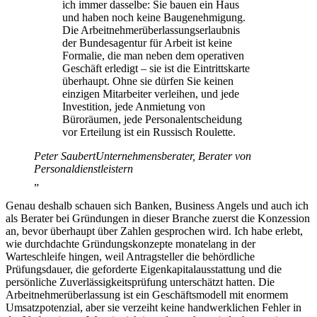
ich immer dasselbe: Sie bauen ein Haus
und haben noch keine Baugenehmigung.
Die Arbeitnehmerüberlassungserlaubnis
der Bundesagentur für Arbeit ist keine
Formalie, die man neben dem operativen
Geschäft erledigt – sie ist die Eintrittskarte
überhaupt. Ohne sie dürfen Sie keinen
einzigen Mitarbeiter verleihen, und jede
Investition, jede Anmietung von
Büroräumen, jede Personalentscheidung
vor Erteilung ist ein Russisch Roulette.
Peter Saubert
Unternehmensberater, Berater von
Personaldienstleistern
„
Genau deshalb schauen sich Banken, Business Angels und auch ich
als Berater bei Gründungen in dieser Branche zuerst die Konzession
an, bevor überhaupt über Zahlen gesprochen wird. Ich habe erlebt,
wie durchdachte Gründungskonzepte monatelang in der
Warteschleife hingen, weil Antragsteller die behördliche
Prüfungsdauer, die geforderte Eigenkapitalausstattung und die
persönliche Zuverlässigkeitsprüfung unterschätzt hatten. Die
Arbeitnehmerüberlassung ist ein Geschäftsmodell mit enormem
Umsatzpotenzial, aber sie verzeiht keine handwerklichen Fehler in