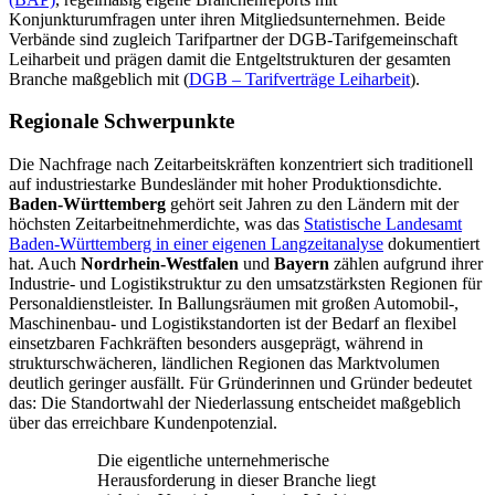
Konjunkturumfragen unter ihren Mitgliedsunternehmen. Beide
Verbände sind zugleich Tarifpartner der DGB-Tarifgemeinschaft
Leiharbeit und prägen damit die Entgeltstrukturen der gesamten
Branche maßgeblich mit (
DGB – Tarifverträge Leiharbeit
).
Regionale Schwerpunkte
Die Nachfrage nach Zeitarbeitskräften konzentriert sich traditionell
auf industriestarke Bundesländer mit hoher Produktionsdichte.
Baden-Württemberg
gehört seit Jahren zu den Ländern mit der
höchsten Zeitarbeitnehmerdichte, was das
Statistische Landesamt
Baden-Württemberg in einer eigenen Langzeitanalyse
dokumentiert
hat. Auch
Nordrhein-Westfalen
und
Bayern
zählen aufgrund ihrer
Industrie- und Logistikstruktur zu den umsatzstärksten Regionen für
Personaldienstleister. In Ballungsräumen mit großen Automobil-,
Maschinenbau- und Logistikstandorten ist der Bedarf an flexibel
einsetzbaren Fachkräften besonders ausgeprägt, während in
strukturschwächeren, ländlichen Regionen das Marktvolumen
deutlich geringer ausfällt. Für Gründerinnen und Gründer bedeutet
das: Die Standortwahl der Niederlassung entscheidet maßgeblich
über das erreichbare Kundenpotenzial.
Die eigentliche unternehmerische
Herausforderung in dieser Branche liegt