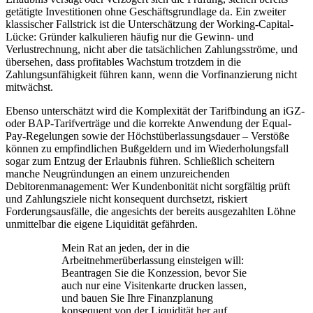
getätigte Investitionen ohne Geschäftsgrundlage da. Ein zweiter
klassischer Fallstrick ist die Unterschätzung der Working-Capital-
Lücke: Gründer kalkulieren häufig nur die Gewinn- und
Verlustrechnung, nicht aber die tatsächlichen Zahlungsströme, und
übersehen, dass profitables Wachstum trotzdem in die
Zahlungsunfähigkeit führen kann, wenn die Vorfinanzierung nicht
mitwächst.
Ebenso unterschätzt wird die Komplexität der Tarifbindung an iGZ-
oder BAP-Tarifverträge und die korrekte Anwendung der Equal-
Pay-Regelungen sowie der Höchstüberlassungsdauer – Verstöße
können zu empfindlichen Bußgeldern und im Wiederholungsfall
sogar zum Entzug der Erlaubnis führen. Schließlich scheitern
manche Neugründungen an einem unzureichenden
Debitorenmanagement: Wer Kundenbonität nicht sorgfältig prüft
und Zahlungsziele nicht konsequent durchsetzt, riskiert
Forderungsausfälle, die angesichts der bereits ausgezahlten Löhne
unmittelbar die eigene Liquidität gefährden.
Mein Rat an jeden, der in die
Arbeitnehmerüberlassung einsteigen will:
Beantragen Sie die Konzession, bevor Sie
auch nur eine Visitenkarte drucken lassen,
und bauen Sie Ihre Finanzplanung
konsequent von der Liquidität her auf,