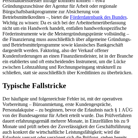
Personaldienstleister infrage kommen können – etwa
Gründungszuschüsse der Agentur für Arbeit oder regionale
Bürgschaftsbankprogramme zur Absicherung von
Betriebsmittelkrediten –, bietet die
Förderdatenbank des Bundes
.
Wichtig zu wissen: Da es sich bei der Arbeitnehmerüberlassung
nicht um ein Handwerk handelt, entfallen handwerksspezifische
Förderinstrumente wie die Meistergründungsprämie vollständig –
die Finanzierung muss ausschließlich über allgemeine Gründungs-
und Betriebsmittelprogramme sowie klassisches Bankgeschäft
dargestellt werden. Faktoring, also der Verkauf offener
Kundenforderungen an einen Finanzdienstleister, ist in der Branche
ein etabliertes und oft entscheidendes Instrument, um die Lücke
zwischen Lohnzahlung und Rechnungseingang strukturell zu
schließen, statt sie ausschließlich über Kreditlinien zu überbrücken.
Typische Fallstricke
Der häufigste und folgenreichste Fehler ist, mit der operativen
Vorbereitung – Büroanmietung, erste Kundengespräche,
Personalakquise – zu beginnen, bevor die Erlaubnis nach § 1 AÜG
von der Bundesagentur für Arbeit erteilt wurde. Das Prüfverfahren
dauert erfahrungsgemäß mehrere Monate, in Einzelfällen bis zu 9
Monate und prüft neben der Zuverlässigkeit der Geschäftsführung
auch konkret die wirtschaftliche Leistungsfähigkeit; wird die
Erlaubnis versagt oder verzögert sich die Prüfung, stehen bereits