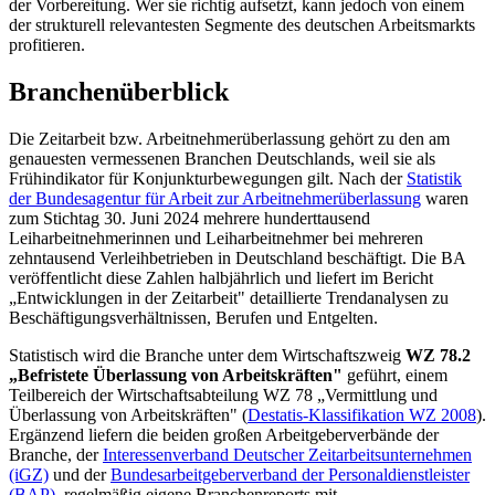
der Vorbereitung. Wer sie richtig aufsetzt, kann jedoch von einem
der strukturell relevantesten Segmente des deutschen Arbeitsmarkts
profitieren.
Branchenüberblick
Die Zeitarbeit bzw. Arbeitnehmerüberlassung gehört zu den am
genauesten vermessenen Branchen Deutschlands, weil sie als
Frühindikator für Konjunkturbewegungen gilt. Nach der
Statistik
der Bundesagentur für Arbeit zur Arbeitnehmerüberlassung
waren
zum Stichtag 30. Juni 2024 mehrere hunderttausend
Leiharbeitnehmerinnen und Leiharbeitnehmer bei mehreren
zehntausend Verleihbetrieben in Deutschland beschäftigt. Die BA
veröffentlicht diese Zahlen halbjährlich und liefert im Bericht
„Entwicklungen in der Zeitarbeit" detaillierte Trendanalysen zu
Beschäftigungsverhältnissen, Berufen und Entgelten.
Statistisch wird die Branche unter dem Wirtschaftszweig
WZ 78.2
„Befristete Überlassung von Arbeitskräften"
geführt, einem
Teilbereich der Wirtschaftsabteilung WZ 78 „Vermittlung und
Überlassung von Arbeitskräften" (
Destatis-Klassifikation WZ 2008
).
Ergänzend liefern die beiden großen Arbeitgeberverbände der
Branche, der
Interessenverband Deutscher Zeitarbeitsunternehmen
(iGZ)
und der
Bundesarbeitgeberverband der Personaldienstleister
(BAP)
, regelmäßig eigene Branchenreports mit