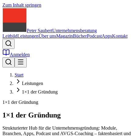
Zum Inhalt springen
Peter Saubert
Unternehmensberatung
Leitbild
Leistungen
Über uns
Magazin
Bücher
Podcast
Apps
Kontakt
Anmelden
Start
Leistungen
1×1 der Gründung
1×1 der Gründung
1×1 der Gründung
Strukturierter Hub für die Unternehmensgründung: Module,
Branchen, Apps, Podcast und AVGS-Coaching – faktenbasiert und