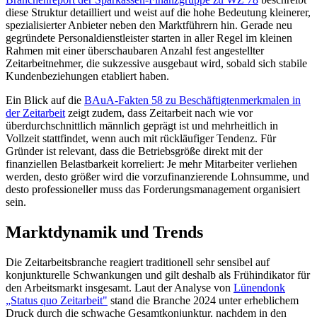
diese Struktur detailliert und weist auf die hohe Bedeutung kleinerer,
spezialisierter Anbieter neben den Marktführern hin. Gerade neu
gegründete Personaldienstleister starten in aller Regel im kleinen
Rahmen mit einer überschaubaren Anzahl fest angestellter
Zeitarbeitnehmer, die sukzessive ausgebaut wird, sobald sich stabile
Kundenbeziehungen etabliert haben.
Ein Blick auf die
BAuA-Fakten 58 zu Beschäftigtenmerkmalen in
der Zeitarbeit
zeigt zudem, dass Zeitarbeit nach wie vor
überdurchschnittlich männlich geprägt ist und mehrheitlich in
Vollzeit stattfindet, wenn auch mit rückläufiger Tendenz. Für
Gründer ist relevant, dass die Betriebsgröße direkt mit der
finanziellen Belastbarkeit korreliert: Je mehr Mitarbeiter verliehen
werden, desto größer wird die vorzufinanzierende Lohnsumme, und
desto professioneller muss das Forderungsmanagement organisiert
sein.
Marktdynamik und Trends
Die Zeitarbeitsbranche reagiert traditionell sehr sensibel auf
konjunkturelle Schwankungen und gilt deshalb als Frühindikator für
den Arbeitsmarkt insgesamt. Laut der Analyse von
Lünendonk
„Status quo Zeitarbeit"
stand die Branche 2024 unter erheblichem
Druck durch die schwache Gesamtkonjunktur, nachdem in den