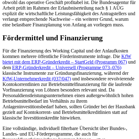
obwohl das operative Geschäft profitabel ist. Die Bundesagentur für
Arbeit prüft im Rahmen der Erlaubniserteilung nach § 1 AÜG
explizit die wirtschaftliche Leistungsfähigkeit des Antragstellers und
verlangt entsprechende Nachweise – ein weiterer Grund, warum
eine belastbare Finanzplanung von Anfang an vorliegen muss.
Fördermittel und Finanzierung
Für die Finanzierung des Working Capital und der Anlaufkosten
kommen mehrere öffentliche Förderinstrumente infrage. Die
KfW
bietet mit dem ERP-Gründerkredit – StartGeld (Programm 067)
und
dem
ERP-Gründerkredit – Universell (Programme 073–076)
klassische Instrumente zur Gründungsfinanzierung, während der
KfW-Unternehmerkredit (037/047)
und insbesondere revolvierende
Kontokorrentlinien zur Betriebsmittelfinanzierung für die laufende
Vorfinanzierung von Löhnen besonders relevant sind. Da
Personaldienstleistungsunternehmen einen außergewöhnlich hohen
Betriebsmittelbedarf im Verhältnis zu ihrem
Anlageninvestitionsbedarf haben, sollten Gründer bei der Hausbank
gezielt auf Kontokorrent- und Betriebsmittelkreditlinien statt auf
klassische Investitionskredite hinwirken.
Eine vollständige, individuell filterbare Übersicht über Bundes-,
Landes- und EU-Förderprogramme, die auch für