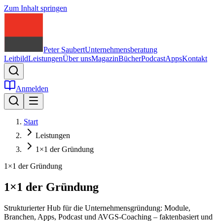
Zum Inhalt springen
Peter Saubert
Unternehmensberatung
Leitbild
Leistungen
Über uns
Magazin
Bücher
Podcast
Apps
Kontakt
Anmelden
Start
Leistungen
1×1 der Gründung
1×1 der Gründung
1×1 der Gründung
Strukturierter Hub für die Unternehmensgründung: Module,
Branchen, Apps, Podcast und AVGS-Coaching – faktenbasiert und