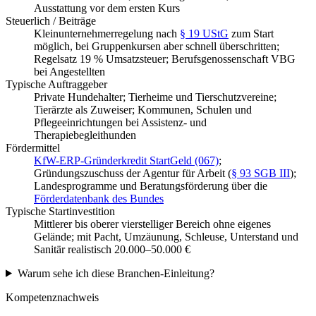
Ausstattung vor dem ersten Kurs
Steuerlich / Beiträge
Kleinunternehmerregelung nach
§ 19 UStG
zum Start
möglich, bei Gruppenkursen aber schnell überschritten;
Regelsatz 19 % Umsatzsteuer; Berufsgenossenschaft VBG
bei Angestellten
Typische Auftraggeber
Private Hundehalter; Tierheime und Tierschutzvereine;
Tierärzte als Zuweiser; Kommunen, Schulen und
Pflegeeinrichtungen bei Assistenz- und
Therapiebegleithunden
Fördermittel
KfW-ERP-Gründerkredit StartGeld (067)
;
Gründungszuschuss der Agentur für Arbeit (
§ 93 SGB III
);
Landesprogramme und Beratungsförderung über die
Förderdatenbank des Bundes
Typische Startinvestition
Mittlerer bis oberer vierstelliger Bereich ohne eigenes
Gelände; mit Pacht, Umzäunung, Schleuse, Unterstand und
Sanitär realistisch 20.000–50.000 €
Warum sehe ich diese Branchen-Einleitung?
Kompetenznachweis