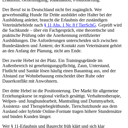
Der Beruf ist in Deutschland nicht frei zugänglich. Wer
gewerbsmäßig Hunde für Dritte ausbildet oder Halter bei der
Ausbildung anleitet, braucht die Erlaubnis der zuständigen
Veterinärbehörde nach
§ 11 Abs. 1 Nr. 8 f TierSchG
. Geprüft wird
die Sachkunde – über ein Fachgespräch, eine theoretische und
praktische Prüfung oder die Anerkennung zertifizierter
Ausbildungen. Die Anforderungen unterscheiden sich zwischen
Bundesländern und Ämtern; der Kontakt zum Veterinäramt gehört
an den Anfang der Planung, nicht ans Ende.
Der zweite Hebel ist der Platz. Ein Trainingsgelände im
Außenbereich ist genehmigungspflichtig, Zaun, Unterstand,
Flutlicht und Sanitär lösen häufig einen Bauantrag aus, und der
Abstand zur Wohnbebauung entscheidet über Ruhe oder
Dauerkonflikt mit Anwohnern.
Der dritte Hebel ist die Positionierung. Der Markt für allgemeine
Erziehungskurse ist regional vielfach gesättigt. Verhaltenstherapie,
Welpen- und Junghundearbeit, Mantrailing und Dummyarbeit,
Assistenz- und Therapiebegleithunde, Tierschutzhunde aus dem
Ausland oder hybride Online-Formate tragen höhere Stundensätze
und binden Kunden länger.
Wer § 11-Erlaubnis und Baurecht früh klärt und sich klar