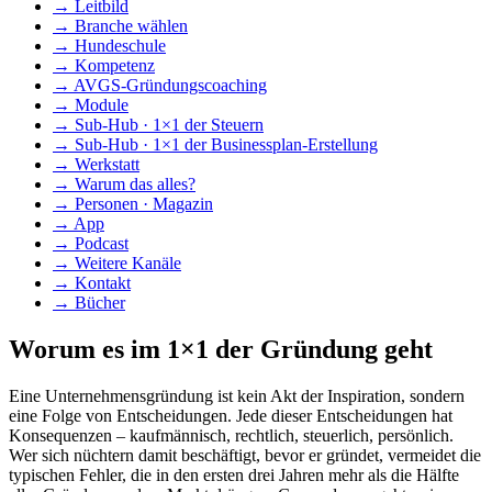
→
Leitbild
→
Branche wählen
→
Hundeschule
→
Kompetenz
→
AVGS-Gründungscoaching
→
Module
→
Sub-Hub · 1×1 der Steuern
→
Sub-Hub · 1×1 der Businessplan-Erstellung
→
Werkstatt
→
Warum das alles?
→
Personen · Magazin
→
App
→
Podcast
→
Weitere Kanäle
→
Kontakt
→
Bücher
Worum es im 1×1 der Gründung geht
Eine Unternehmensgründung ist kein Akt der Inspiration, sondern
eine Folge von Entscheidungen. Jede dieser Entscheidungen hat
Konsequenzen – kaufmännisch, rechtlich, steuerlich, persönlich.
Wer sich nüchtern damit beschäftigt, bevor er gründet, vermeidet die
typischen Fehler, die in den ersten drei Jahren mehr als die Hälfte