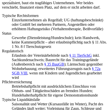
spezialisiert, baut ein tragfähiges Unternehmen. Wer beides
verschiebt, finanziert einen Platz, auf dem er nicht arbeiten darf.
Typische Rechtsformen
Einzelunternehmen als Regelfall; UG (haftungsbeschränkt)
oder GmbH bei mehreren Partnern, Angestellten oder
erhöhtem Haftungsrisiko (Verhaltenstherapie, Beißvorfälle)
Status
Gewerbe (Dienstleistung/Hundeschule); kein Handwerk,
keine Kammerpflicht – aber erlaubnispflichtig nach § 11 Abs.
1 Nr. 8 f Tierschutzgesetz
Regulatorisch
Erlaubnis der Veterinärbehörde nach
§ 11 TierSchG
inkl.
Sachkundenachweis; Baurecht für das Trainingsgelände
(Außenbereich nach
§ 35 BauGB
); Lärmschutz gegenüber
Wohnbebauung; erweitertes Führungszeugnis nach
§ 72a
SGB VIII
, wenn mit Kindern und Jugendlichen gearbeitet
wird
Pflichtversicherung
Betriebshaftpflicht mit ausdrücklichem Einschluss von
Obhuts- und Tätigkeitsschäden an fremden Hunden;
Hundehalterhaftpflicht für eigene Demonstrationshunde
Typische Liquiditätsfalle
Saisonalität und Wetter (Kursausfälle im Winter), Pacht des
Geländes läuft weiter; Vorleistung für Zaun, Schleuse und