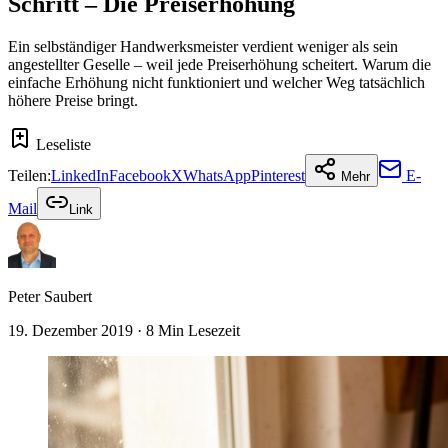
Schritt – Die Preiserhöhung
Ein selbständiger Handwerksmeister verdient weniger als sein
angestellter Geselle – weil jede Preiserhöhung scheitert. Warum die
einfache Erhöhung nicht funktioniert und welcher Weg tatsächlich
höhere Preise bringt.
Leseliste
Teilen:
LinkedIn
Facebook
X
WhatsApp
Pinterest
E-
Mehr
Mail
Link
Peter Saubert
19. Dezember 2019
· 8 Min Lesezeit