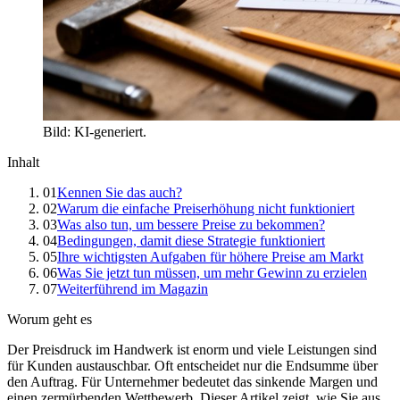
Bild: KI-generiert.
Inhalt
01
Kennen Sie das auch?
02
Warum die einfache Preiserhöhung nicht funktioniert
03
Was also tun, um bessere Preise zu bekommen?
04
Bedingungen, damit diese Strategie funktioniert
05
Ihre wichtigsten Aufgaben für höhere Preise am Markt
06
Was Sie jetzt tun müssen, um mehr Gewinn zu erzielen
07
Weiterführend im Magazin
Worum geht es
Der Preisdruck im Handwerk ist enorm und viele Leistungen sind
für Kunden austauschbar. Oft entscheidet nur die Endsumme über
den Auftrag. Für Unternehmer bedeutet das sinkende Margen und
einen zermürbenden Wettbewerb. Dieser Artikel zeigt, wie Sie aus