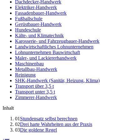
Dachdecker-Handwerk
Elektriker-Handwerk
Fassadenbauer-Handwerk
Fußballschule
Gerüstbauer-Handwerk
Hundeschule
Kälte- und Klimatechnik
Karosserie- und Fahrzeugbauer-Handwerk
Landwirtschaftliches Lohnunternehmen
Lohnunternehmen Bauwirtschaft
Maler- und Lackiererhandwerk
Maschinenbau
Metallbau-Handwerk
Reinigung
SHK-Handwerk (Sanitär, Heizung, Klima)
Transport über 3,5 t
Transport unter 3,5 t
Zimmerer-Handwerk
Inhalt
01
Stundensatz selbst berechnen
02
Drei harte Wahrheiten aus der Praxis
03
Die goldene Regel