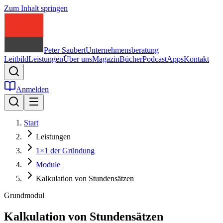
Zum Inhalt springen
Peter Saubert
Unternehmensberatung
Leitbild
Leistungen
Über uns
Magazin
Bücher
Podcast
Apps
Kontakt
Anmelden
Start
Leistungen
1×1 der Gründung
Module
Kalkulation von Stundensätzen
Grundmodul
Kalkulation von Stundensätzen